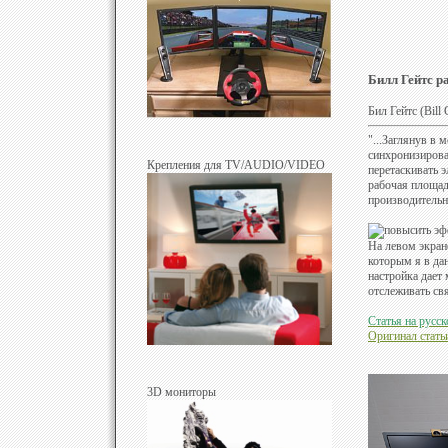
Билл Гейтс р
Бил Гейтс (Bill 
"...Заглянув в
синхронизирова
Крепления для TV/AUDIO/VIDEO
перетаскивать э
рабочая площад
производительн
На левом экране
которым я в да
настройка дает
отслеживать св
Статья на русс
Оригинал стать
3D мониторы