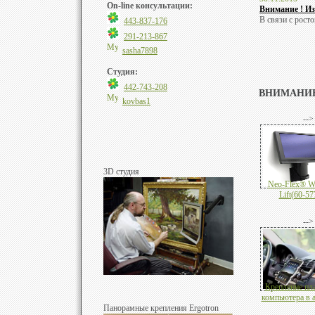
On-line консультации:
Внимание ! Из
В связи с рост
443-837-176
291-213-867
sasha7898
Студия:
442-743-208
ВНИМАНИЕ
kovbas1
-->
3D студия
Neo-Flex® W
Lift(60-57
-->
Крепление пл
компьютера в 
Панорамные крепления Ergotron