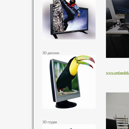
3D дисплеи
www.stefandid
3D студия